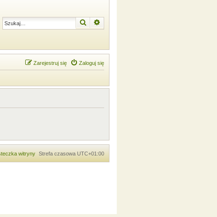
Szukaj
Wyszukiwanie zaawansowane
Zarejestruj się
Zaloguj się
teczka witryny
Strefa czasowa
UTC+01:00