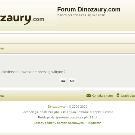
Forum Dinozaury.com
z nami przeniesiesz się w czasie...
wna
ciasteczka utworzone przez tę witrynę?
wna
Kontakt z nami
Usuń cias
Dinozaury.com
© 2006-2020
Technologię dostarcza
phpBB
® Forum Software © phpBB Limited
Polski pakiet językowy dostarcza
phpBB.pl
Zasady ochrony danych osobowych
|
Regulamin