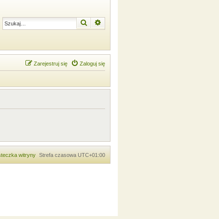
Szukaj
Wyszukiwanie zaawansowane
Zarejestruj się
Zaloguj się
teczka witryny
Strefa czasowa
UTC+01:00