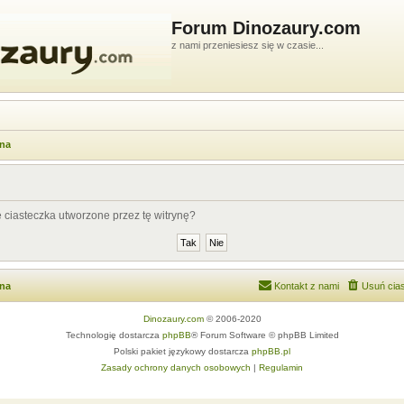
Forum Dinozaury.com
z nami przeniesiesz się w czasie...
wna
ciasteczka utworzone przez tę witrynę?
wna
Kontakt z nami
Usuń cias
Dinozaury.com
© 2006-2020
Technologię dostarcza
phpBB
® Forum Software © phpBB Limited
Polski pakiet językowy dostarcza
phpBB.pl
Zasady ochrony danych osobowych
|
Regulamin