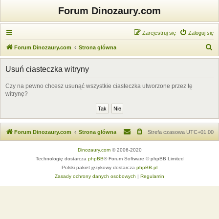
Forum Dinozaury.com
Zarejestruj się
Zaloguj się
S
Forum Dinozaury.com
Strona główna
z
Usuń ciasteczka witryny
u
k
Czy na pewno chcesz usunąć wszystkie ciasteczka utworzone przez tę
witrynę?
a
j
Forum Dinozaury.com
Strona główna
Strefa czasowa
UTC+01:00
Dinozaury.com
© 2006-2020
Technologię dostarcza
phpBB
® Forum Software © phpBB Limited
Polski pakiet językowy dostarcza
phpBB.pl
Zasady ochrony danych osobowych
|
Regulamin