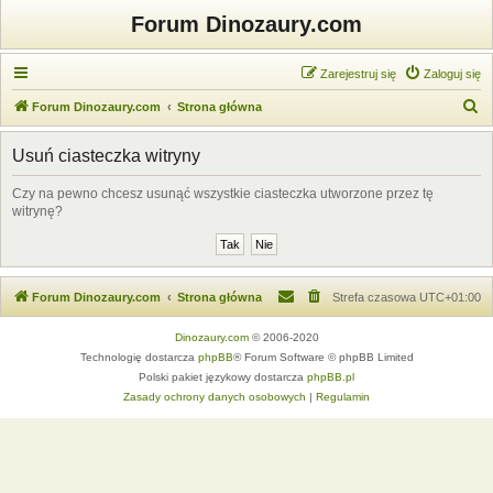
Forum Dinozaury.com
Zarejestruj się
Zaloguj się
S
Forum Dinozaury.com
Strona główna
z
Usuń ciasteczka witryny
u
k
Czy na pewno chcesz usunąć wszystkie ciasteczka utworzone przez tę
witrynę?
a
j
Forum Dinozaury.com
Strona główna
Strefa czasowa
UTC+01:00
Dinozaury.com
© 2006-2020
Technologię dostarcza
phpBB
® Forum Software © phpBB Limited
Polski pakiet językowy dostarcza
phpBB.pl
Zasady ochrony danych osobowych
|
Regulamin