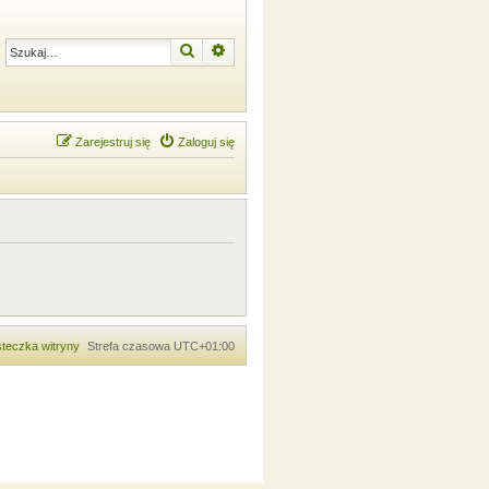
Szukaj
Wyszukiwanie zaawansowane
Zarejestruj się
Zaloguj się
teczka witryny
Strefa czasowa
UTC+01:00