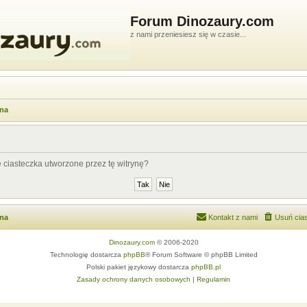
Forum Dinozaury.com
z nami przeniesiesz się w czasie...
wna
ciasteczka utworzone przez tę witrynę?
wna
Kontakt z nami
Usuń cias
Dinozaury.com
© 2006-2020
Technologię dostarcza
phpBB
® Forum Software © phpBB Limited
Polski pakiet językowy dostarcza
phpBB.pl
Zasady ochrony danych osobowych
|
Regulamin