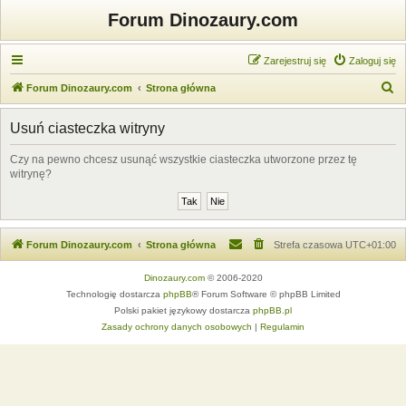
Forum Dinozaury.com
Zarejestruj się
Zaloguj się
S
Forum Dinozaury.com
Strona główna
z
Usuń ciasteczka witryny
u
k
Czy na pewno chcesz usunąć wszystkie ciasteczka utworzone przez tę
witrynę?
a
j
Forum Dinozaury.com
Strona główna
Strefa czasowa
UTC+01:00
Dinozaury.com
© 2006-2020
Technologię dostarcza
phpBB
® Forum Software © phpBB Limited
Polski pakiet językowy dostarcza
phpBB.pl
Zasady ochrony danych osobowych
|
Regulamin