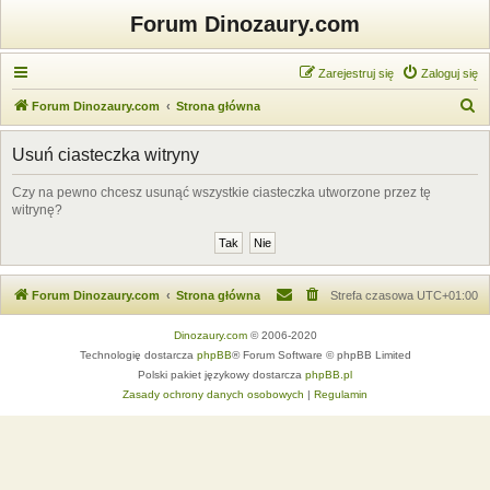
Forum Dinozaury.com
Zarejestruj się
Zaloguj się
S
Forum Dinozaury.com
Strona główna
z
Usuń ciasteczka witryny
u
k
Czy na pewno chcesz usunąć wszystkie ciasteczka utworzone przez tę
witrynę?
a
j
Forum Dinozaury.com
Strona główna
Strefa czasowa
UTC+01:00
Dinozaury.com
© 2006-2020
Technologię dostarcza
phpBB
® Forum Software © phpBB Limited
Polski pakiet językowy dostarcza
phpBB.pl
Zasady ochrony danych osobowych
|
Regulamin