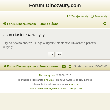
Forum Dinozaury.com
Zarejestruj się
Zaloguj się
S
Forum Dinozaury.com
Strona główna
z
Usuń ciasteczka witryny
u
k
Czy na pewno chcesz usunąć wszystkie ciasteczka utworzone przez tę
witrynę?
a
j
Forum Dinozaury.com
Strona główna
Strefa czasowa
UTC+01:00
Dinozaury.com
© 2006-2020
Technologię dostarcza
phpBB
® Forum Software © phpBB Limited
Polski pakiet językowy dostarcza
phpBB.pl
Zasady ochrony danych osobowych
|
Regulamin