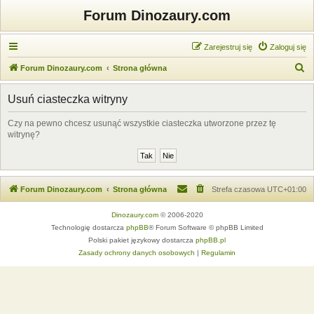
Forum Dinozaury.com
Zarejestruj się
Zaloguj się
S
Forum Dinozaury.com
Strona główna
z
Usuń ciasteczka witryny
u
k
Czy na pewno chcesz usunąć wszystkie ciasteczka utworzone przez tę
witrynę?
a
j
Forum Dinozaury.com
Strona główna
Strefa czasowa
UTC+01:00
Dinozaury.com
© 2006-2020
Technologię dostarcza
phpBB
® Forum Software © phpBB Limited
Polski pakiet językowy dostarcza
phpBB.pl
Zasady ochrony danych osobowych
|
Regulamin