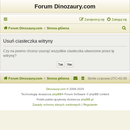
Forum Dinozaury.com
Zarejestruj się
Zaloguj się
S
Forum Dinozaury.com
Strona główna
z
Usuń ciasteczka witryny
u
k
Czy na pewno chcesz usunąć wszystkie ciasteczka utworzone przez tę
witrynę?
a
j
Forum Dinozaury.com
Strona główna
Strefa czasowa
UTC+01:00
Dinozaury.com
© 2006-2020
Technologię dostarcza
phpBB
® Forum Software © phpBB Limited
Polski pakiet językowy dostarcza
phpBB.pl
Zasady ochrony danych osobowych
|
Regulamin