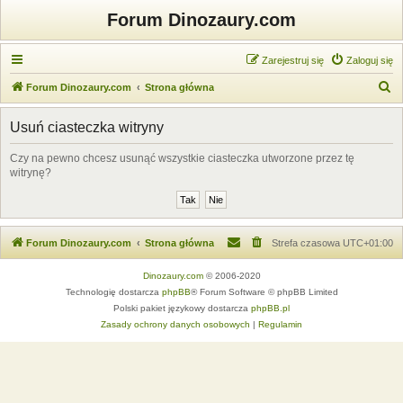
Forum Dinozaury.com
Zarejestruj się
Zaloguj się
S
Forum Dinozaury.com
Strona główna
z
Usuń ciasteczka witryny
u
k
Czy na pewno chcesz usunąć wszystkie ciasteczka utworzone przez tę
witrynę?
a
j
Forum Dinozaury.com
Strona główna
Strefa czasowa
UTC+01:00
Dinozaury.com
© 2006-2020
Technologię dostarcza
phpBB
® Forum Software © phpBB Limited
Polski pakiet językowy dostarcza
phpBB.pl
Zasady ochrony danych osobowych
|
Regulamin