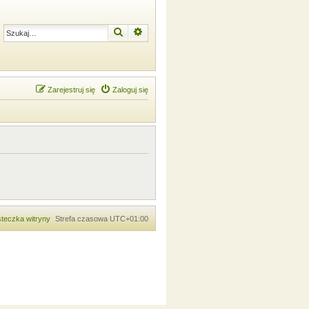
Szukaj
Wyszukiwanie zaawansowane
Zarejestruj się
Zaloguj się
teczka witryny
Strefa czasowa
UTC+01:00