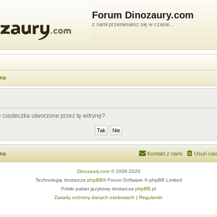
Forum Dinozaury.com
z nami przeniesiesz się w czasie...
wna
ciasteczka utworzone przez tę witrynę?
wna
Kontakt z nami
Usuń cias
Dinozaury.com
© 2006-2020
Technologię dostarcza
phpBB
® Forum Software © phpBB Limited
Polski pakiet językowy dostarcza
phpBB.pl
Zasady ochrony danych osobowych
|
Regulamin