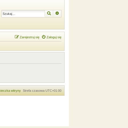
Szukaj
Wyszukiwanie zaawansowane
Zarejestruj się
Zaloguj się
teczka witryny
Strefa czasowa
UTC+01:00