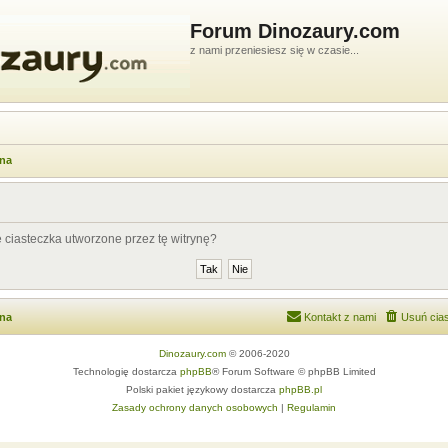
Forum Dinozaury.com
z nami przeniesiesz się w czasie...
wna
ciasteczka utworzone przez tę witrynę?
wna
Kontakt z nami
Usuń cias
Dinozaury.com
© 2006-2020
Technologię dostarcza
phpBB
® Forum Software © phpBB Limited
Polski pakiet językowy dostarcza
phpBB.pl
Zasady ochrony danych osobowych
|
Regulamin