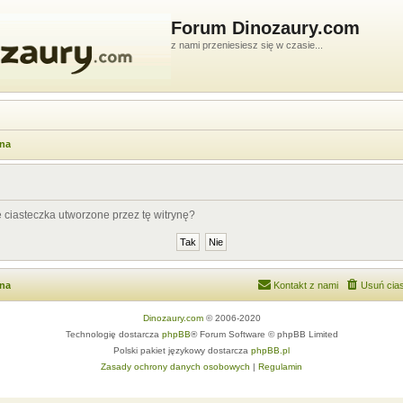
Forum Dinozaury.com
z nami przeniesiesz się w czasie...
wna
ciasteczka utworzone przez tę witrynę?
wna
Kontakt z nami
Usuń cias
Dinozaury.com
© 2006-2020
Technologię dostarcza
phpBB
® Forum Software © phpBB Limited
Polski pakiet językowy dostarcza
phpBB.pl
Zasady ochrony danych osobowych
|
Regulamin