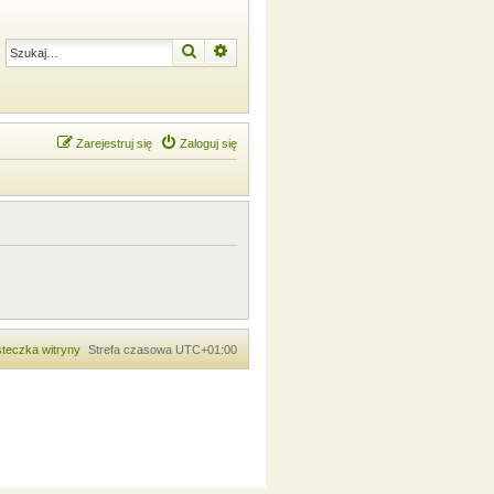
Szukaj
Wyszukiwanie zaawansowane
Zarejestruj się
Zaloguj się
teczka witryny
Strefa czasowa
UTC+01:00