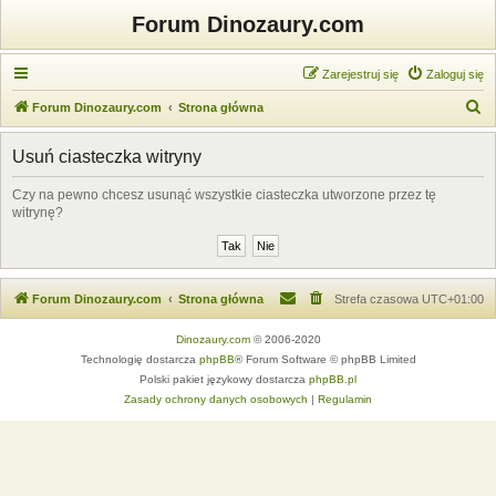
Forum Dinozaury.com
Zarejestruj się
Zaloguj się
S
Forum Dinozaury.com
Strona główna
z
Usuń ciasteczka witryny
u
k
Czy na pewno chcesz usunąć wszystkie ciasteczka utworzone przez tę
witrynę?
a
j
Forum Dinozaury.com
Strona główna
Strefa czasowa
UTC+01:00
Dinozaury.com
© 2006-2020
Technologię dostarcza
phpBB
® Forum Software © phpBB Limited
Polski pakiet językowy dostarcza
phpBB.pl
Zasady ochrony danych osobowych
|
Regulamin