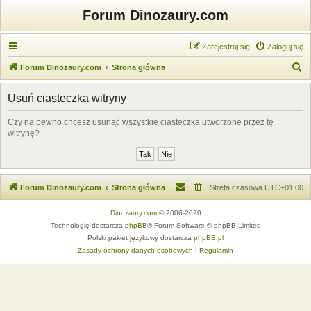
Forum Dinozaury.com
Zarejestruj się
Zaloguj się
S
Forum Dinozaury.com
Strona główna
z
Usuń ciasteczka witryny
u
k
Czy na pewno chcesz usunąć wszystkie ciasteczka utworzone przez tę
witrynę?
a
j
Forum Dinozaury.com
Strona główna
Strefa czasowa
UTC+01:00
Dinozaury.com
© 2006-2020
Technologię dostarcza
phpBB
® Forum Software © phpBB Limited
Polski pakiet językowy dostarcza
phpBB.pl
Zasady ochrony danych osobowych
|
Regulamin