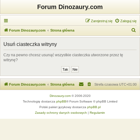
Forum Dinozaury.com
Zarejestruj się
Zaloguj się
S
Forum Dinozaury.com
Strona główna
z
Usuń ciasteczka witryny
u
k
Czy na pewno chcesz usunąć wszystkie ciasteczka utworzone przez tę
witrynę?
a
j
Forum Dinozaury.com
Strona główna
Strefa czasowa
UTC+01:00
Dinozaury.com
© 2006-2020
Technologię dostarcza
phpBB
® Forum Software © phpBB Limited
Polski pakiet językowy dostarcza
phpBB.pl
Zasady ochrony danych osobowych
|
Regulamin