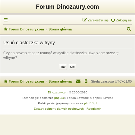
Forum Dinozaury.com
Zarejestruj się
Zaloguj się
S
Forum Dinozaury.com
Strona główna
z
Usuń ciasteczka witryny
u
k
Czy na pewno chcesz usunąć wszystkie ciasteczka utworzone przez tę
witrynę?
a
j
Forum Dinozaury.com
Strona główna
Strefa czasowa
UTC+01:00
Dinozaury.com
© 2006-2020
Technologię dostarcza
phpBB
® Forum Software © phpBB Limited
Polski pakiet językowy dostarcza
phpBB.pl
Zasady ochrony danych osobowych
|
Regulamin