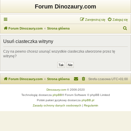
Forum Dinozaury.com
Zarejestruj się
Zaloguj się
S
Forum Dinozaury.com
Strona główna
z
Usuń ciasteczka witryny
u
k
Czy na pewno chcesz usunąć wszystkie ciasteczka utworzone przez tę
witrynę?
a
j
Forum Dinozaury.com
Strona główna
Strefa czasowa
UTC+01:00
Dinozaury.com
© 2006-2020
Technologię dostarcza
phpBB
® Forum Software © phpBB Limited
Polski pakiet językowy dostarcza
phpBB.pl
Zasady ochrony danych osobowych
|
Regulamin