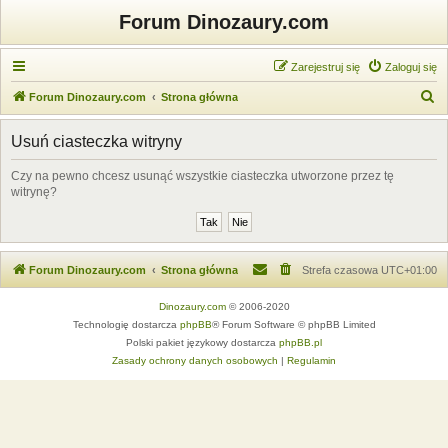
Forum Dinozaury.com
Zarejestruj się
Zaloguj się
S
Forum Dinozaury.com
Strona główna
z
Usuń ciasteczka witryny
u
k
Czy na pewno chcesz usunąć wszystkie ciasteczka utworzone przez tę
witrynę?
a
j
Forum Dinozaury.com
Strona główna
Strefa czasowa
UTC+01:00
Dinozaury.com
© 2006-2020
Technologię dostarcza
phpBB
® Forum Software © phpBB Limited
Polski pakiet językowy dostarcza
phpBB.pl
Zasady ochrony danych osobowych
|
Regulamin