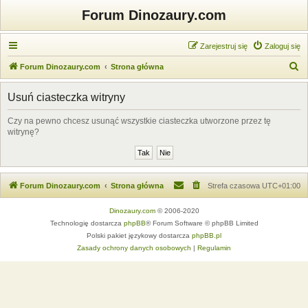
Forum Dinozaury.com
Zarejestruj się
Zaloguj się
S
Forum Dinozaury.com
Strona główna
z
Usuń ciasteczka witryny
u
k
Czy na pewno chcesz usunąć wszystkie ciasteczka utworzone przez tę
witrynę?
a
j
Forum Dinozaury.com
Strona główna
Strefa czasowa
UTC+01:00
Dinozaury.com
© 2006-2020
Technologię dostarcza
phpBB
® Forum Software © phpBB Limited
Polski pakiet językowy dostarcza
phpBB.pl
Zasady ochrony danych osobowych
|
Regulamin