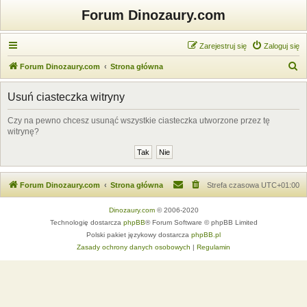
Forum Dinozaury.com
Zarejestruj się
Zaloguj się
S
Forum Dinozaury.com
Strona główna
z
Usuń ciasteczka witryny
u
k
Czy na pewno chcesz usunąć wszystkie ciasteczka utworzone przez tę
witrynę?
a
j
Forum Dinozaury.com
Strona główna
Strefa czasowa
UTC+01:00
Dinozaury.com
© 2006-2020
Technologię dostarcza
phpBB
® Forum Software © phpBB Limited
Polski pakiet językowy dostarcza
phpBB.pl
Zasady ochrony danych osobowych
|
Regulamin