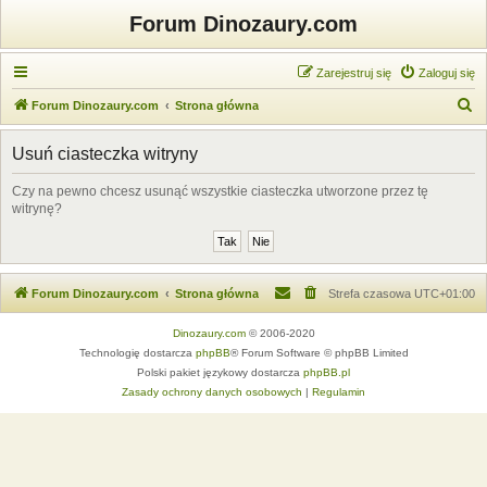
Forum Dinozaury.com
Zarejestruj się
Zaloguj się
S
Forum Dinozaury.com
Strona główna
z
Usuń ciasteczka witryny
u
k
Czy na pewno chcesz usunąć wszystkie ciasteczka utworzone przez tę
witrynę?
a
j
Forum Dinozaury.com
Strona główna
Strefa czasowa
UTC+01:00
Dinozaury.com
© 2006-2020
Technologię dostarcza
phpBB
® Forum Software © phpBB Limited
Polski pakiet językowy dostarcza
phpBB.pl
Zasady ochrony danych osobowych
|
Regulamin