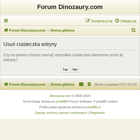
Forum Dinozaury.com
Zarejestruj się
Zaloguj się
S
Forum Dinozaury.com
Strona główna
z
Usuń ciasteczka witryny
u
k
Czy na pewno chcesz usunąć wszystkie ciasteczka utworzone przez tę
witrynę?
a
j
Forum Dinozaury.com
Strona główna
Strefa czasowa
UTC+01:00
Dinozaury.com
© 2006-2020
Technologię dostarcza
phpBB
® Forum Software © phpBB Limited
Polski pakiet językowy dostarcza
phpBB.pl
Zasady ochrony danych osobowych
|
Regulamin