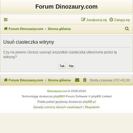
Forum Dinozaury.com
Zarejestruj się
Zaloguj się
S
Forum Dinozaury.com
Strona główna
z
Usuń ciasteczka witryny
u
k
Czy na pewno chcesz usunąć wszystkie ciasteczka utworzone przez tę
witrynę?
a
j
Forum Dinozaury.com
Strona główna
Strefa czasowa
UTC+01:00
Dinozaury.com
© 2006-2020
Technologię dostarcza
phpBB
® Forum Software © phpBB Limited
Polski pakiet językowy dostarcza
phpBB.pl
Zasady ochrony danych osobowych
|
Regulamin