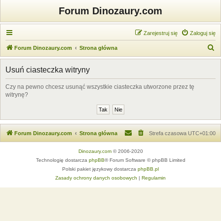
Forum Dinozaury.com
Zarejestruj się
Zaloguj się
S
Forum Dinozaury.com
Strona główna
z
Usuń ciasteczka witryny
u
k
Czy na pewno chcesz usunąć wszystkie ciasteczka utworzone przez tę
witrynę?
a
j
Forum Dinozaury.com
Strona główna
Strefa czasowa
UTC+01:00
Dinozaury.com
© 2006-2020
Technologię dostarcza
phpBB
® Forum Software © phpBB Limited
Polski pakiet językowy dostarcza
phpBB.pl
Zasady ochrony danych osobowych
|
Regulamin