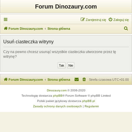
Forum Dinozaury.com
Zarejestruj się
Zaloguj się
S
Forum Dinozaury.com
Strona główna
z
Usuń ciasteczka witryny
u
k
Czy na pewno chcesz usunąć wszystkie ciasteczka utworzone przez tę
witrynę?
a
j
Forum Dinozaury.com
Strona główna
Strefa czasowa
UTC+01:00
Dinozaury.com
© 2006-2020
Technologię dostarcza
phpBB
® Forum Software © phpBB Limited
Polski pakiet językowy dostarcza
phpBB.pl
Zasady ochrony danych osobowych
|
Regulamin