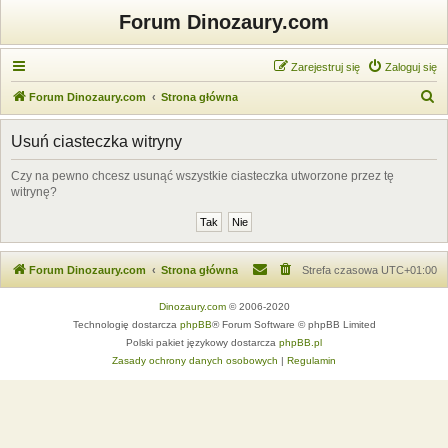
Forum Dinozaury.com
Zarejestruj się
Zaloguj się
S
Forum Dinozaury.com
Strona główna
z
Usuń ciasteczka witryny
u
k
Czy na pewno chcesz usunąć wszystkie ciasteczka utworzone przez tę
witrynę?
a
j
Forum Dinozaury.com
Strona główna
Strefa czasowa
UTC+01:00
Dinozaury.com
© 2006-2020
Technologię dostarcza
phpBB
® Forum Software © phpBB Limited
Polski pakiet językowy dostarcza
phpBB.pl
Zasady ochrony danych osobowych
|
Regulamin