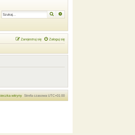
Szukaj
Wyszukiwanie zaawansowane
Zarejestruj się
Zaloguj się
teczka witryny
Strefa czasowa
UTC+01:00