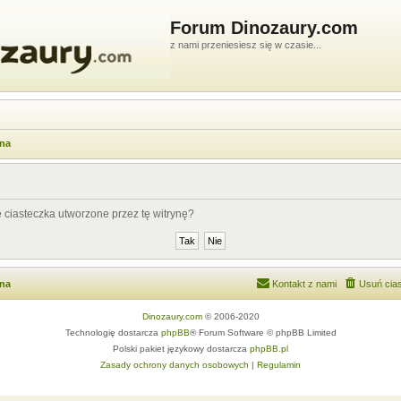
Forum Dinozaury.com
z nami przeniesiesz się w czasie...
wna
ciasteczka utworzone przez tę witrynę?
wna
Kontakt z nami
Usuń cias
Dinozaury.com
© 2006-2020
Technologię dostarcza
phpBB
® Forum Software © phpBB Limited
Polski pakiet językowy dostarcza
phpBB.pl
Zasady ochrony danych osobowych
|
Regulamin