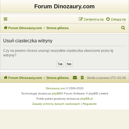
Forum Dinozaury.com
Zarejestruj się
Zaloguj się
S
Forum Dinozaury.com
Strona główna
z
Usuń ciasteczka witryny
u
k
Czy na pewno chcesz usunąć wszystkie ciasteczka utworzone przez tę
witrynę?
a
j
Forum Dinozaury.com
Strona główna
Strefa czasowa
UTC+01:00
Dinozaury.com
© 2006-2020
Technologię dostarcza
phpBB
® Forum Software © phpBB Limited
Polski pakiet językowy dostarcza
phpBB.pl
Zasady ochrony danych osobowych
|
Regulamin