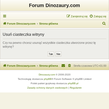
Forum Dinozaury.com
Zarejestruj się
Zaloguj się
S
Forum Dinozaury.com
Strona główna
z
Usuń ciasteczka witryny
u
k
Czy na pewno chcesz usunąć wszystkie ciasteczka utworzone przez tę
witrynę?
a
j
Forum Dinozaury.com
Strona główna
Strefa czasowa
UTC+01:00
Dinozaury.com
© 2006-2020
Technologię dostarcza
phpBB
® Forum Software © phpBB Limited
Polski pakiet językowy dostarcza
phpBB.pl
Zasady ochrony danych osobowych
|
Regulamin