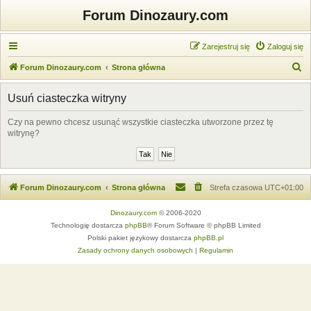
Forum Dinozaury.com
Zarejestruj się
Zaloguj się
S
Forum Dinozaury.com
Strona główna
z
Usuń ciasteczka witryny
u
k
Czy na pewno chcesz usunąć wszystkie ciasteczka utworzone przez tę
witrynę?
a
j
Forum Dinozaury.com
Strona główna
Strefa czasowa
UTC+01:00
Dinozaury.com
© 2006-2020
Technologię dostarcza
phpBB
® Forum Software © phpBB Limited
Polski pakiet językowy dostarcza
phpBB.pl
Zasady ochrony danych osobowych
|
Regulamin