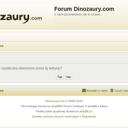
Forum Dinozaury.com
z nami przeniesiesz się w czasie...
wna
ciasteczka utworzone przez tę witrynę?
wna
Kontakt z nami
Usuń cias
Dinozaury.com
© 2006-2020
Technologię dostarcza
phpBB
® Forum Software © phpBB Limited
Polski pakiet językowy dostarcza
phpBB.pl
Zasady ochrony danych osobowych
|
Regulamin