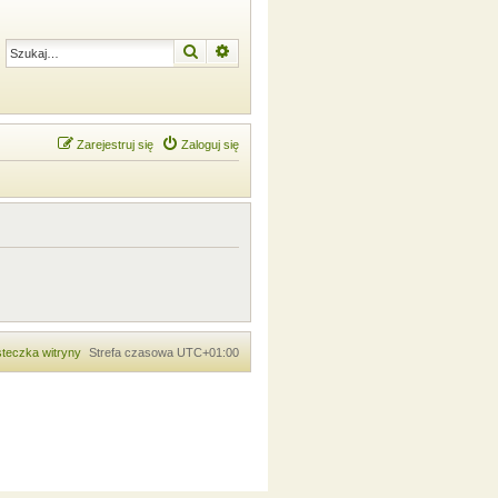
Szukaj
Wyszukiwanie zaawansowane
Zarejestruj się
Zaloguj się
teczka witryny
Strefa czasowa
UTC+01:00