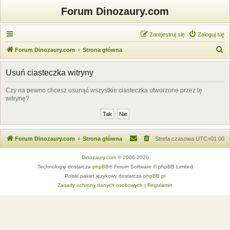
Forum Dinozaury.com
Zarejestruj się
Zaloguj się
S
Forum Dinozaury.com
Strona główna
z
Usuń ciasteczka witryny
u
k
Czy na pewno chcesz usunąć wszystkie ciasteczka utworzone przez tę
witrynę?
a
j
Forum Dinozaury.com
Strona główna
Strefa czasowa
UTC+01:00
Dinozaury.com
© 2006-2020
Technologię dostarcza
phpBB
® Forum Software © phpBB Limited
Polski pakiet językowy dostarcza
phpBB.pl
Zasady ochrony danych osobowych
|
Regulamin