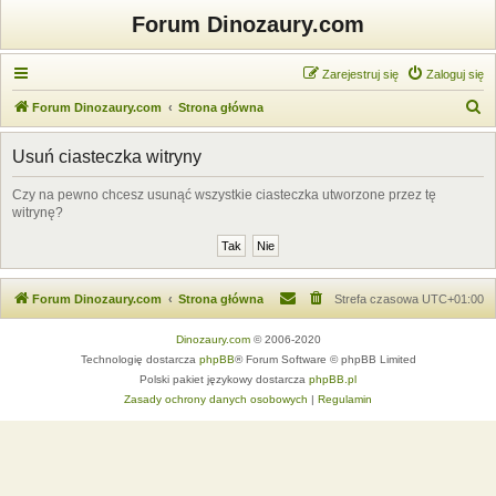
Forum Dinozaury.com
Zarejestruj się
Zaloguj się
S
Forum Dinozaury.com
Strona główna
z
Usuń ciasteczka witryny
u
k
Czy na pewno chcesz usunąć wszystkie ciasteczka utworzone przez tę
witrynę?
a
j
Forum Dinozaury.com
Strona główna
Strefa czasowa
UTC+01:00
Dinozaury.com
© 2006-2020
Technologię dostarcza
phpBB
® Forum Software © phpBB Limited
Polski pakiet językowy dostarcza
phpBB.pl
Zasady ochrony danych osobowych
|
Regulamin