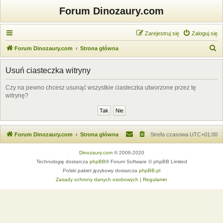
Forum Dinozaury.com
Zarejestruj się
Zaloguj się
S
Forum Dinozaury.com
Strona główna
z
Usuń ciasteczka witryny
u
k
Czy na pewno chcesz usunąć wszystkie ciasteczka utworzone przez tę
witrynę?
a
j
Forum Dinozaury.com
Strona główna
Strefa czasowa
UTC+01:00
Dinozaury.com
© 2006-2020
Technologię dostarcza
phpBB
® Forum Software © phpBB Limited
Polski pakiet językowy dostarcza
phpBB.pl
Zasady ochrony danych osobowych
|
Regulamin