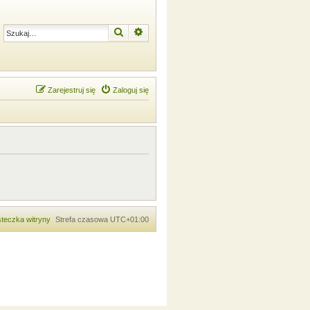
Szukaj
Wyszukiwanie zaawansowane
Zarejestruj się
Zaloguj się
teczka witryny
Strefa czasowa
UTC+01:00