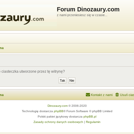
Forum Dinozaury.com
z nami przeniesiesz się w czasie...
wna
ciasteczka utworzone przez tę witrynę?
wna
Kontakt z nami
Usuń cias
Dinozaury.com
© 2006-2020
Technologię dostarcza
phpBB
® Forum Software © phpBB Limited
Polski pakiet językowy dostarcza
phpBB.pl
Zasady ochrony danych osobowych
|
Regulamin