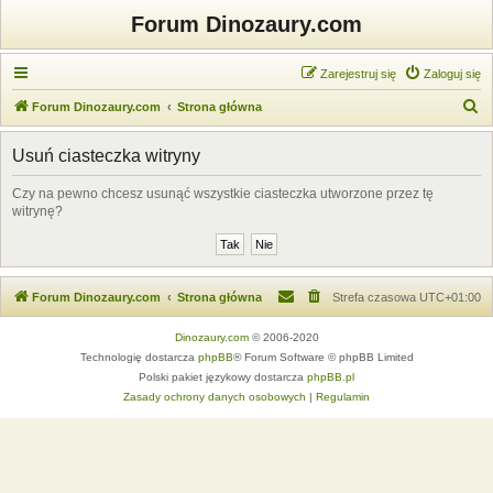
Forum Dinozaury.com
Zarejestruj się
Zaloguj się
S
Forum Dinozaury.com
Strona główna
z
Usuń ciasteczka witryny
u
k
Czy na pewno chcesz usunąć wszystkie ciasteczka utworzone przez tę
witrynę?
a
j
Forum Dinozaury.com
Strona główna
Strefa czasowa
UTC+01:00
Dinozaury.com
© 2006-2020
Technologię dostarcza
phpBB
® Forum Software © phpBB Limited
Polski pakiet językowy dostarcza
phpBB.pl
Zasady ochrony danych osobowych
|
Regulamin