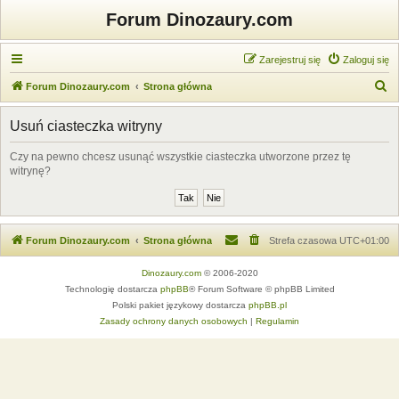
Forum Dinozaury.com
Zarejestruj się
Zaloguj się
S
Forum Dinozaury.com
Strona główna
z
Usuń ciasteczka witryny
u
k
Czy na pewno chcesz usunąć wszystkie ciasteczka utworzone przez tę
witrynę?
a
j
Forum Dinozaury.com
Strona główna
Strefa czasowa
UTC+01:00
Dinozaury.com
© 2006-2020
Technologię dostarcza
phpBB
® Forum Software © phpBB Limited
Polski pakiet językowy dostarcza
phpBB.pl
Zasady ochrony danych osobowych
|
Regulamin