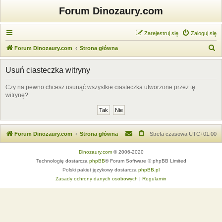
Forum Dinozaury.com
Zarejestruj się
Zaloguj się
S
Forum Dinozaury.com
Strona główna
z
Usuń ciasteczka witryny
u
k
Czy na pewno chcesz usunąć wszystkie ciasteczka utworzone przez tę
witrynę?
a
j
Forum Dinozaury.com
Strona główna
Strefa czasowa
UTC+01:00
Dinozaury.com
© 2006-2020
Technologię dostarcza
phpBB
® Forum Software © phpBB Limited
Polski pakiet językowy dostarcza
phpBB.pl
Zasady ochrony danych osobowych
|
Regulamin