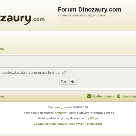
Forum Dinozaury.com
z nami przeniesiesz się w czasie...
wna
ciasteczka utworzone przez tę witrynę?
wna
Kontakt z nami
Usuń cias
Dinozaury.com
© 2006-2020
Technologię dostarcza
phpBB
® Forum Software © phpBB Limited
Polski pakiet językowy dostarcza
phpBB.pl
Zasady ochrony danych osobowych
|
Regulamin