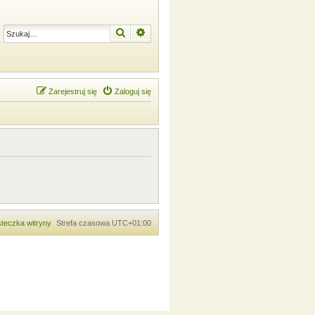
Szukaj
Wyszukiwanie zaawansowane
Zarejestruj się
Zaloguj się
teczka witryny
Strefa czasowa
UTC+01:00