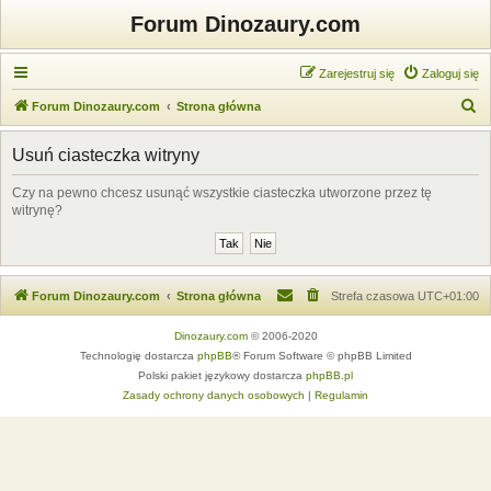
Forum Dinozaury.com
Zarejestruj się
Zaloguj się
S
Forum Dinozaury.com
Strona główna
z
Usuń ciasteczka witryny
u
k
Czy na pewno chcesz usunąć wszystkie ciasteczka utworzone przez tę
witrynę?
a
j
Forum Dinozaury.com
Strona główna
Strefa czasowa
UTC+01:00
Dinozaury.com
© 2006-2020
Technologię dostarcza
phpBB
® Forum Software © phpBB Limited
Polski pakiet językowy dostarcza
phpBB.pl
Zasady ochrony danych osobowych
|
Regulamin