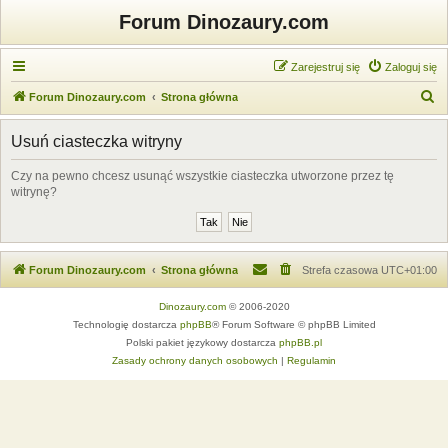
Forum Dinozaury.com
Zarejestruj się
Zaloguj się
S
Forum Dinozaury.com
Strona główna
z
Usuń ciasteczka witryny
u
k
Czy na pewno chcesz usunąć wszystkie ciasteczka utworzone przez tę
witrynę?
a
j
Forum Dinozaury.com
Strona główna
Strefa czasowa
UTC+01:00
Dinozaury.com
© 2006-2020
Technologię dostarcza
phpBB
® Forum Software © phpBB Limited
Polski pakiet językowy dostarcza
phpBB.pl
Zasady ochrony danych osobowych
|
Regulamin