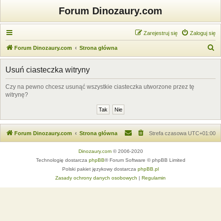
Forum Dinozaury.com
Zarejestruj się
Zaloguj się
S
Forum Dinozaury.com
Strona główna
z
Usuń ciasteczka witryny
u
k
Czy na pewno chcesz usunąć wszystkie ciasteczka utworzone przez tę
witrynę?
a
j
Forum Dinozaury.com
Strona główna
Strefa czasowa
UTC+01:00
Dinozaury.com
© 2006-2020
Technologię dostarcza
phpBB
® Forum Software © phpBB Limited
Polski pakiet językowy dostarcza
phpBB.pl
Zasady ochrony danych osobowych
|
Regulamin