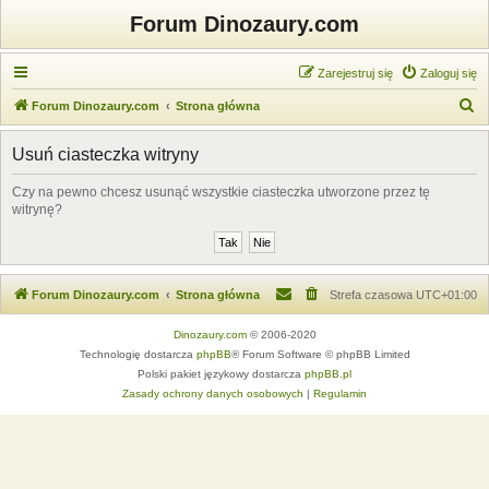
Forum Dinozaury.com
Zarejestruj się
Zaloguj się
S
Forum Dinozaury.com
Strona główna
z
Usuń ciasteczka witryny
u
k
Czy na pewno chcesz usunąć wszystkie ciasteczka utworzone przez tę
witrynę?
a
j
Forum Dinozaury.com
Strona główna
Strefa czasowa
UTC+01:00
Dinozaury.com
© 2006-2020
Technologię dostarcza
phpBB
® Forum Software © phpBB Limited
Polski pakiet językowy dostarcza
phpBB.pl
Zasady ochrony danych osobowych
|
Regulamin