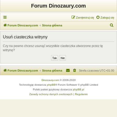
Forum Dinozaury.com
Zarejestruj się
Zaloguj się
S
Forum Dinozaury.com
Strona główna
z
Usuń ciasteczka witryny
u
k
Czy na pewno chcesz usunąć wszystkie ciasteczka utworzone przez tę
witrynę?
a
j
Forum Dinozaury.com
Strona główna
Strefa czasowa
UTC+01:00
Dinozaury.com
© 2006-2020
Technologię dostarcza
phpBB
® Forum Software © phpBB Limited
Polski pakiet językowy dostarcza
phpBB.pl
Zasady ochrony danych osobowych
|
Regulamin