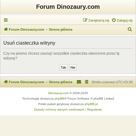
Forum Dinozaury.com
Zarejestruj się
Zaloguj się
S
Forum Dinozaury.com
Strona główna
z
Usuń ciasteczka witryny
u
k
Czy na pewno chcesz usunąć wszystkie ciasteczka utworzone przez tę
witrynę?
a
j
Forum Dinozaury.com
Strona główna
Strefa czasowa
UTC+01:00
Dinozaury.com
© 2006-2020
Technologię dostarcza
phpBB
® Forum Software © phpBB Limited
Polski pakiet językowy dostarcza
phpBB.pl
Zasady ochrony danych osobowych
|
Regulamin