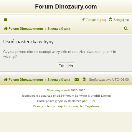
Forum Dinozaury.com
Zarejestruj się
Zaloguj się
S
Forum Dinozaury.com
Strona główna
z
Usuń ciasteczka witryny
u
k
Czy na pewno chcesz usunąć wszystkie ciasteczka utworzone przez tę
witrynę?
a
j
Forum Dinozaury.com
Strona główna
Strefa czasowa
UTC+01:00
Dinozaury.com
© 2006-2020
Technologię dostarcza
phpBB
® Forum Software © phpBB Limited
Polski pakiet językowy dostarcza
phpBB.pl
Zasady ochrony danych osobowych
|
Regulamin