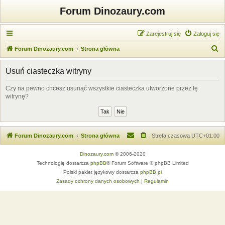
Forum Dinozaury.com
Zarejestruj się
Zaloguj się
S
Forum Dinozaury.com
Strona główna
z
Usuń ciasteczka witryny
u
k
Czy na pewno chcesz usunąć wszystkie ciasteczka utworzone przez tę
witrynę?
a
j
Forum Dinozaury.com
Strona główna
Strefa czasowa
UTC+01:00
Dinozaury.com
© 2006-2020
Technologię dostarcza
phpBB
® Forum Software © phpBB Limited
Polski pakiet językowy dostarcza
phpBB.pl
Zasady ochrony danych osobowych
|
Regulamin