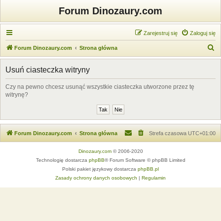
Forum Dinozaury.com
Zarejestruj się
Zaloguj się
S
Forum Dinozaury.com
Strona główna
z
Usuń ciasteczka witryny
u
k
Czy na pewno chcesz usunąć wszystkie ciasteczka utworzone przez tę
witrynę?
a
j
Forum Dinozaury.com
Strona główna
Strefa czasowa
UTC+01:00
Dinozaury.com
© 2006-2020
Technologię dostarcza
phpBB
® Forum Software © phpBB Limited
Polski pakiet językowy dostarcza
phpBB.pl
Zasady ochrony danych osobowych
|
Regulamin